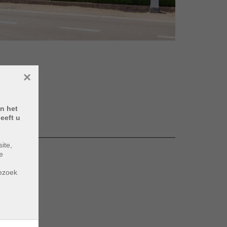
×
n het
eeft u
ite,
e
m
bezoek