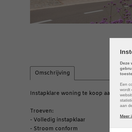
Ins
Deze 
gebru
Omschrijving
toest
Een co
wordt 
Omschrijving
Instapklare woning te koop aan Boeleh
websit
statis
aan de
Troeven:
Meer i
- Volledig instapklaar
- Stroom conform