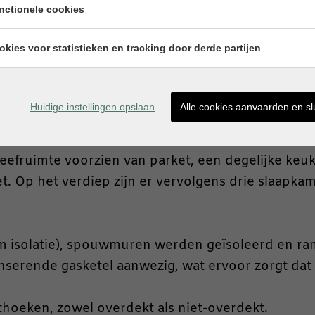
nctionele cookies
okies voor statistieken en tracking door derde partijen
van 3a81ca werd volledig gerenoveerd. De woning 
t pand.
Huidige instellingen opslaan
Alle cookies aanvaarden en sl
renovatie, waardoor er kwalitatieve materialen zij
leefruimte voorzien van parket, een degelijke ke
. Op het verdiep zijn er vervolgens drie slaapkam
cm isolatie), spouwmuren werden geïsoleerd en ra
erende gasketel aanwezig, wat ervoor zorgt dat h
thoeken, zowel overdekt als niet-overdekt.