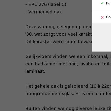
Fu
- EPC 276 (label C)
- Vernieuwd dak
Co
Deze woning, gelegen op een perceel 
'30, wat zorgt voor veel karakter in he
Dit karakter werd mooi bewaard bij de 
Gelijkvloers vinden we een inkomhal, 
een badkamer met bad, lavabo en toilet
laminaat.
Het gehele dak is geïsoleerd (16 à 22
hoogrendementsglas. Er is een condens
Buiten vinden we nog diverse leuke zi