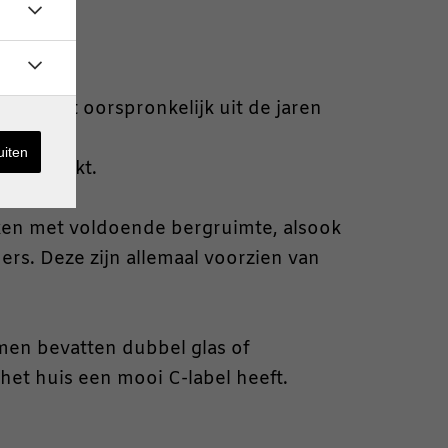
dateert oorspronkelijk uit de jaren
uiten
n gebruikt.
uken met voldoende bergruimte, alsook
ers. Deze zijn allemaal voorzien van
men bevatten dubbel glas of
et huis een mooi C-label heeft.