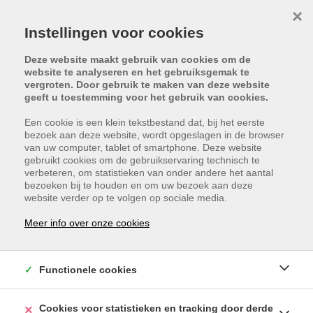
×
Instellingen voor cookies
Deze website maakt gebruik van cookies om de
website te analyseren en het gebruiksgemak te
vergroten. Door gebruik te maken van deze website
geeft u toestemming voor het gebruik van cookies.
Een cookie is een klein tekstbestand dat, bij het eerste
bezoek aan deze website, wordt opgeslagen in de browser
van uw computer, tablet of smartphone. Deze website
gebruikt cookies om de gebruikservaring technisch te
verbeteren, om statistieken van onder andere het aantal
bezoeken bij te houden en om uw bezoek aan deze
website verder op te volgen op sociale media.
HEERSTRAAT 50, 3910
Meer info over onze cookies
PELT
VRAAGPRIJS: €
Functionele cookies
580.000
Cookies voor statistieken en tracking door derde