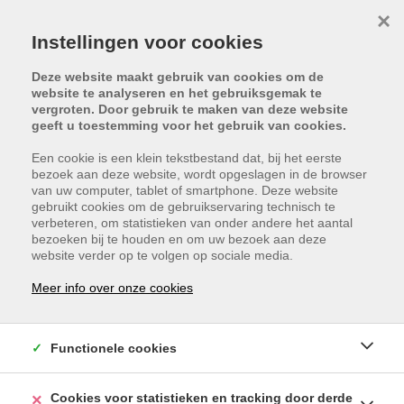
×
Instellingen voor cookies
Deze website maakt gebruik van cookies om de
website te analyseren en het gebruiksgemak te
vergroten. Door gebruik te maken van deze website
geeft u toestemming voor het gebruik van cookies.
Een cookie is een klein tekstbestand dat, bij het eerste
bezoek aan deze website, wordt opgeslagen in de browser
van uw computer, tablet of smartphone. Deze website
gebruikt cookies om de gebruikservaring technisch te
verbeteren, om statistieken van onder andere het aantal
bezoeken bij te houden en om uw bezoek aan deze
website verder op te volgen op sociale media.
SAXBYLAAN 23 / D112,
Meer info over onze cookies
3910 PELT
VRAAGPRIJS: € 1
Functionele cookies
Cookies voor statistieken en tracking door derde